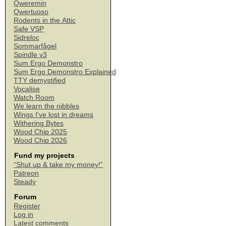
Qweremin
Qwertuoso
Rodents in the Attic
Safe VSP
Sidreloc
Sommarfågel
Spindle v3
Sum Ergo Demonstro
Sum Ergo Demonstro Explained
TTY demystified
Vocalise
Watch Room
We learn the nibbles
Wings I've lost in dreams
Withering Bytes
Wood Chip 2025
Wood Chip 2026
Fund my projects
“Shut up & take my money!”
Patreon
Steady
Forum
Register
Log in
Latest comments