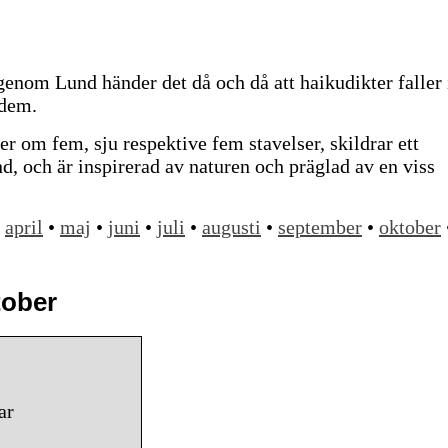
nom Lund händer det då och då att haikudikter faller 
 dem.
er om fem, sju respektive fem stavelser, skildrar ett
ånd, och är inspirerad av naturen och präglad av en viss
•
april
•
maj
•
juni
•
juli
•
augusti
•
september
•
oktober
tober
ar