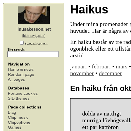
Haikus
Under mina promenader ge
linusakesson.net
huvudet. Här är några av
(hide navigation)
En haiku består av tre rad
Swedish content
ögonblick eller ett tillst
Site search:
årstid.
Navigation
januari
•
februari
•
mars
Home & news
november
•
december
Random page
All pages
En haiku från ok
Databases
Fortune cookies
SID themes
Page collections
Blag
dolda av nattligt
Chip music
murriga lövhögsvall
Chipophone
ett par kattöron
Games