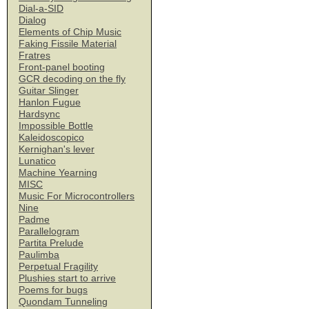
Dial-a-SID
Dialog
Elements of Chip Music
Faking Fissile Material
Fratres
Front-panel booting
GCR decoding on the fly
Guitar Slinger
Hanlon Fugue
Hardsync
Impossible Bottle
Kaleidoscopico
Kernighan's lever
Lunatico
Machine Yearning
MISC
Music For Microcontrollers
Nine
Padme
Parallelogram
Partita Prelude
Paulimba
Perpetual Fragility
Plushies start to arrive
Poems for bugs
Quondam Tunneling