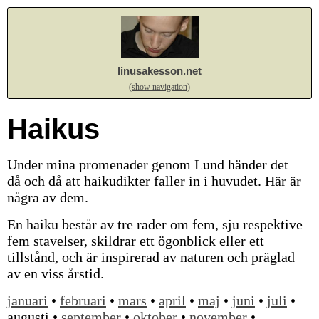
linusakesson.net
(show navigation)
Haikus
Under mina promenader genom Lund händer det
då och då att haikudikter faller in i huvudet. Här är
några av dem.
En haiku består av tre rader om fem, sju respektive
fem stavelser, skildrar ett ögonblick eller ett
tillstånd, och är inspirerad av naturen och präglad
av en viss årstid.
januari
•
februari
•
mars
•
april
•
maj
•
juni
•
juli
•
augusti •
september
•
oktober
•
november
•