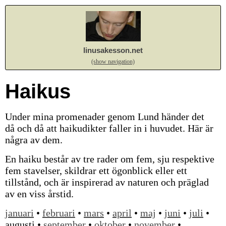
linusakesson.net
(show navigation)
Haikus
Under mina promenader genom Lund händer det
då och då att haikudikter faller in i huvudet. Här är
några av dem.
En haiku består av tre rader om fem, sju respektive
fem stavelser, skildrar ett ögonblick eller ett
tillstånd, och är inspirerad av naturen och präglad
av en viss årstid.
januari
•
februari
•
mars
•
april
•
maj
•
juni
•
juli
•
augusti •
september
•
oktober
•
november
•