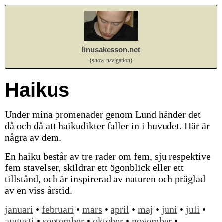
linusakesson.net
(show navigation)
Haikus
Under mina promenader genom Lund händer det
då och då att haikudikter faller in i huvudet. Här är
några av dem.
En haiku består av tre rader om fem, sju respektive
fem stavelser, skildrar ett ögonblick eller ett
tillstånd, och är inspirerad av naturen och präglad
av en viss årstid.
januari
•
februari
•
mars
•
april
•
maj
•
juni
•
juli
•
augusti
•
september
•
oktober
•
november
•