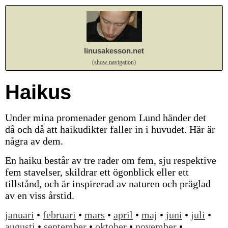
linusakesson.net
(show navigation)
Haikus
Under mina promenader genom Lund händer det
då och då att haikudikter faller in i huvudet. Här är
några av dem.
En haiku består av tre rader om fem, sju respektive
fem stavelser, skildrar ett ögonblick eller ett
tillstånd, och är inspirerad av naturen och präglad
av en viss årstid.
januari
•
februari
•
mars
•
april
•
maj
•
juni
•
juli
•
augusti
•
september
•
oktober
•
november
•